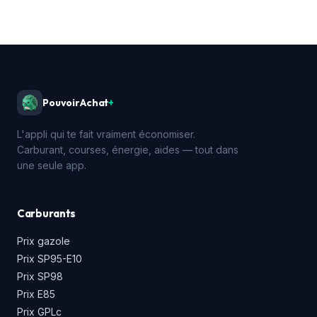
PouvoirAchat
+
L'appli qui te fait vraiment économiser.
Carburant, courses, énergie, aides — tout dans
une seule app.
Carburants
Prix gazole
Prix SP95-E10
Prix SP98
Prix E85
Prix GPLc