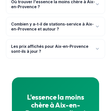
Où trouver l'essence la moins chère à Aix-
en-Provence ?
Ouvre l'
application PouvoirAchat+
: elle te
géolocalise à Aix-en-Provence et classe les 13
Combien y a-t-il de stations-service à Aix-
en-Provence et autour ?
stations par prix réel, avec les ruptures signalées.
Les prix viennent de la base officielle data.gouv.fr.
Nous suivons 13 stations à Aix-en-Provence et dans
ses environs immédiats, avec leurs prix mis à jour
Les prix affichés pour Aix-en-Provence
sont-ils à jour ?
en continu pour chaque carburant.
Oui. Les prix proviennent de la base officielle de
l'État (data.gouv.fr) et sont synchronisés en
continu. Pour le prix exact en direct, consulte la
carte
ou l'application.
L'essence la moins
chère à Aix-en-