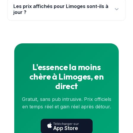
environs immédiats, avec leurs prix mis à jour en
Les prix affichés pour Limoges sont-ils à
jour ?
continu pour chaque carburant.
Oui. Les prix proviennent de la base officielle de
l'État (data.gouv.fr) et sont synchronisés en
continu. Pour le prix exact en direct, consulte la
carte
ou l'application.
L'essence la moins
chère à Limoges, en
direct
Gratuit, sans pub intrusive. Prix officiels
en temps réel et gain réel après détour.
Télécharger sur
App Store