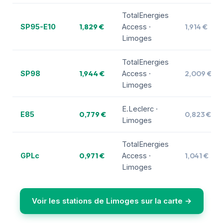
TotalEnergies
1,829 €
1,914 €
SP95-E10
Access ·
Limoges
TotalEnergies
1,944 €
2,009 €
SP98
Access ·
Limoges
E.Leclerc ·
0,779 €
0,823 €
E85
Limoges
TotalEnergies
0,971 €
1,041 €
GPLc
Access ·
Limoges
Voir les stations de Limoges sur la carte →