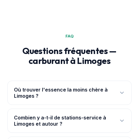
FAQ
Questions fréquentes —
carburant à Limoges
Où trouver l'essence la moins chère à
Limoges ?
Ouvre l'
application PouvoirAchat+
: elle te
géolocalise à Limoges et classe les 23 stations par
Combien y a-t-il de stations-service à
Limoges et autour ?
prix réel, avec les ruptures signalées. Les prix
viennent de la base officielle data.gouv.fr.
Nous suivons 23 stations à Limoges et dans ses