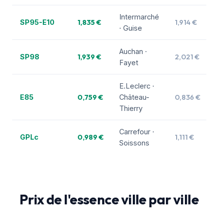
Intermarché
1,835 €
1,914 €
SP95-E10
· Guise
Auchan ·
1,939 €
2,021 €
SP98
Fayet
E.Leclerc ·
0,759 €
0,836 €
E85
Château-
Thierry
Carrefour ·
0,989 €
1,111 €
GPLc
Soissons
Prix de l'essence ville par ville