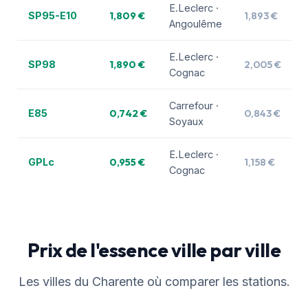
E.Leclerc ·
1,809 €
1,893 €
SP95-E10
Angoulême
E.Leclerc ·
1,890 €
2,005 €
SP98
Cognac
Carrefour ·
0,742 €
0,843 €
E85
Soyaux
E.Leclerc ·
0,955 €
1,158 €
GPLc
Cognac
Prix de l'essence ville par ville
Les villes du Charente où comparer les stations.