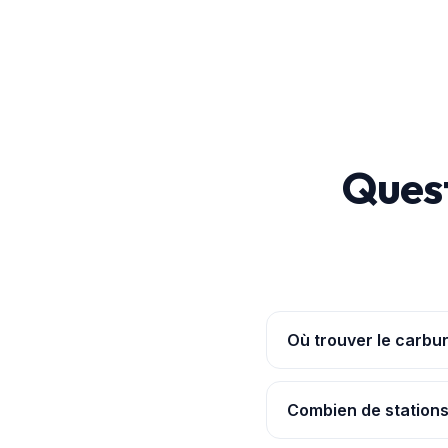
Quest
Où trouver le carbur
L'
application Pouvoir
moins cher relevé y étai
Combien de stations