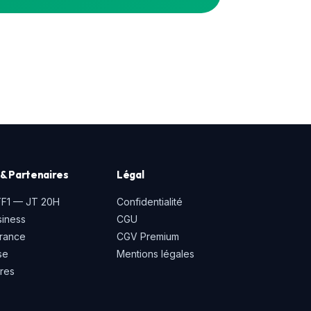
& Partenaires
Légal
TF1 — JT 20H
Confidentialité
iness
CGU
rance
CGV Premium
se
Mentions légales
ires