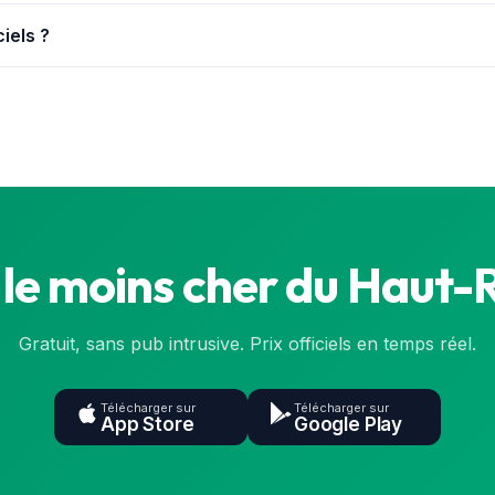
ns dans le Haut-Rhin, avec leurs prix officiels mis à jour en conti
ciels ?
la base de l'État (data.gouv.fr), synchronisée en continu. Le prix e
le moins cher du Haut-R
Gratuit, sans pub intrusive. Prix officiels en temps réel.
Télécharger sur
Télécharger sur
App Store
Google Play