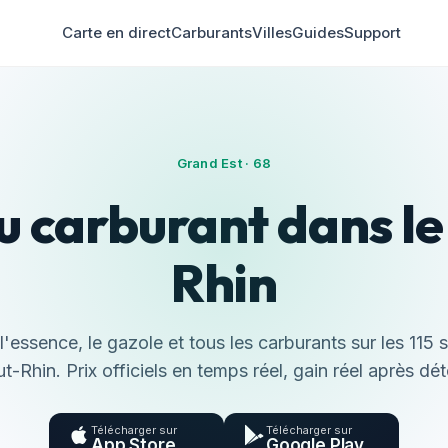
Carte en direct
Carburants
Villes
Guides
Support
Grand Est · 68
u carburant dans l
Rhin
essence, le gazole et tous les carburants sur les 115 
t-Rhin. Prix officiels en temps réel, gain réel après dét
Télécharger sur
Télécharger sur
App Store
Google Play