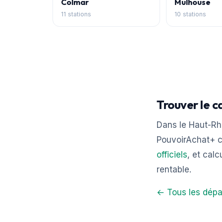
Colmar
Mulhouse
11 stations
10 stations
Trouver le c
Dans le Haut-Rhi
PouvoirAchat+ c
officiels
, et calc
rentable.
← Tous les dépa