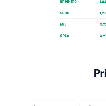
1,8
SP95-E10
1,91
SP98
0,7
E85
0,9
GPLc
Pri