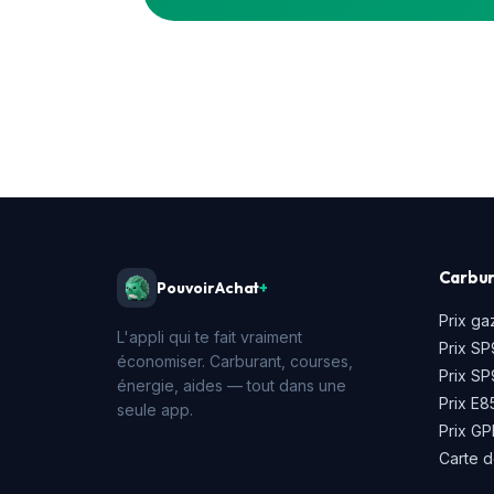
Carbur
PouvoirAchat
+
Prix ga
L'appli qui te fait vraiment
Prix SP
économiser. Carburant, courses,
Prix S
énergie, aides — tout dans une
Prix E8
seule app.
Prix GP
Carte d