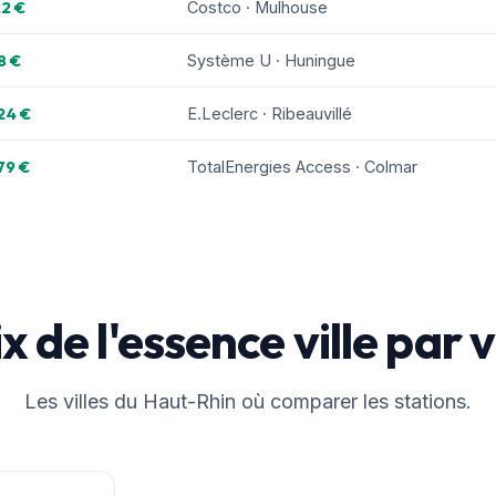
22 €
Costco · Mulhouse
8 €
Système U · Huningue
24 €
E.Leclerc · Ribeauvillé
79 €
TotalEnergies Access · Colmar
x de l'essence ville par v
Les villes du Haut-Rhin où comparer les stations.