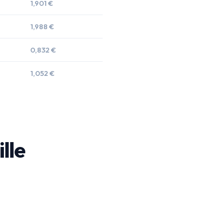
1,901 €
1,988 €
0,832 €
1,052 €
ille