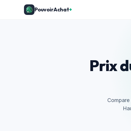
PouvoirAchat
+
Prix d
Compare l'
Hau