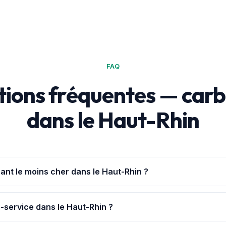
FAQ
ions fréquentes — car
dans le Haut-Rhin
ant le moins cher dans le Haut-Rhin ?
Achat+
te géolocalise et classe les 115 stations du Haut-Rhin par pr
t à 1,806 € (Saint-Louis).
-service dans le Haut-Rhin ?