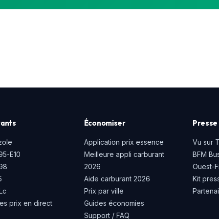
ants
Économiser
Presse 
zole
Application prix essence
Vu sur 
95-E10
Meilleure appli carburant
BFM Bus
P98
2026
Ouest-F
5
Aide carburant 2026
Kit pres
Lc
Prix par ville
Partena
es prix en direct
Guides économies
Support / FAQ