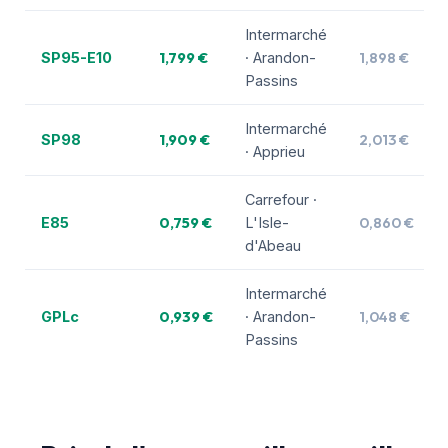
Intermarché
1,799 €
1,898 €
SP95-E10
· Arandon-
Passins
Intermarché
1,909 €
2,013 €
SP98
· Apprieu
Carrefour ·
0,759 €
0,860 €
E85
L'Isle-
d'Abeau
Intermarché
0,939 €
1,048 €
GPLc
· Arandon-
Passins