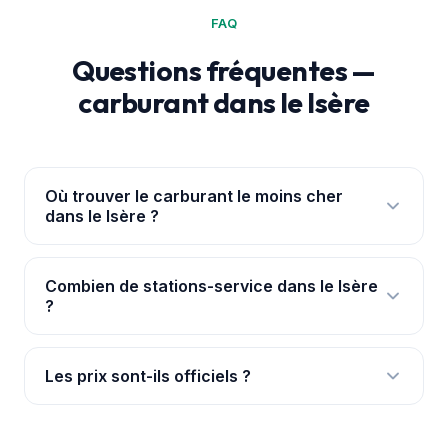
FAQ
Questions fréquentes —
carburant dans le Isère
Où trouver le carburant le moins cher
dans le Isère ?
L'
application PouvoirAchat+
te géolocalise et
classe les 193 stations du Isère par prix réel. Le
Combien de stations-service dans le Isère
?
gazole le moins cher relevé y était à 1,769 € (L'Isle-
d'Abeau).
Nous suivons 193 stations dans le Isère, avec leurs
prix officiels mis à jour en continu pour chaque
Les prix sont-ils officiels ?
carburant.
Oui, ils proviennent de la base de l'État
(data.gouv.fr), synchronisée en continu. Le prix