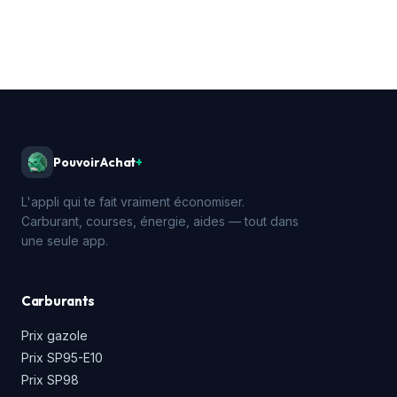
PouvoirAchat
+
L'appli qui te fait vraiment économiser.
Carburant, courses, énergie, aides — tout dans
une seule app.
Carburants
Prix gazole
Prix SP95-E10
Prix SP98