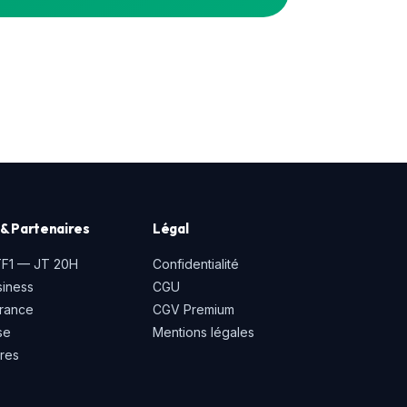
& Partenaires
Légal
TF1 — JT 20H
Confidentialité
iness
CGU
rance
CGV Premium
se
Mentions légales
ires