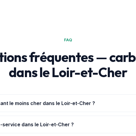
FAQ
ions fréquentes — car
dans le Loir-et-Cher
ant le moins cher dans le Loir-et-Cher ?
Achat+
te géolocalise et classe les 64 stations du Loir-et-Cher par
t à 1,823 € (Blois).
-service dans le Loir-et-Cher ?