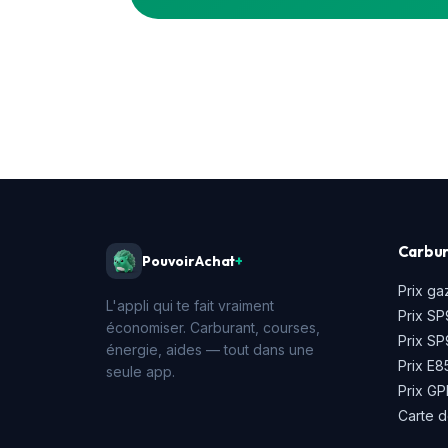
Carbur
PouvoirAchat
+
Prix ga
L'appli qui te fait vraiment
Prix SP
économiser. Carburant, courses,
Prix S
énergie, aides — tout dans une
Prix E8
seule app.
Prix GP
Carte d