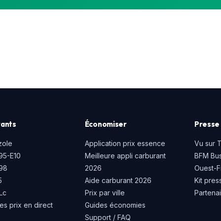
ants
Économiser
Presse 
zole
Application prix essence
Vu sur 
95-E10
Meilleure appli carburant
BFM Bus
P98
2026
Ouest-F
5
Aide carburant 2026
Kit pres
Lc
Prix par ville
Partena
es prix en direct
Guides économies
Support / FAQ