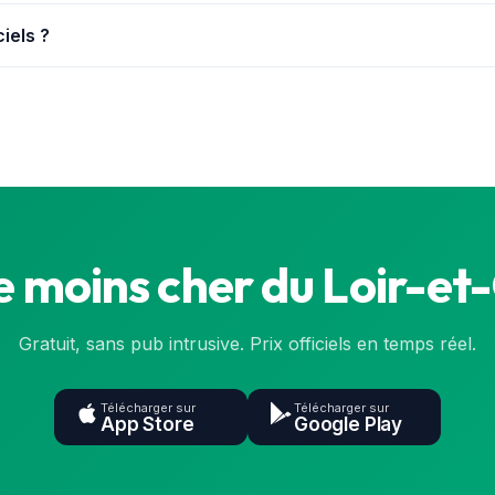
s dans le Loir-et-Cher, avec leurs prix officiels mis à jour en con
ciels ?
la base de l'État (data.gouv.fr), synchronisée en continu. Le prix e
e moins cher du Loir-et-
Gratuit, sans pub intrusive. Prix officiels en temps réel.
Télécharger sur
Télécharger sur
App Store
Google Play