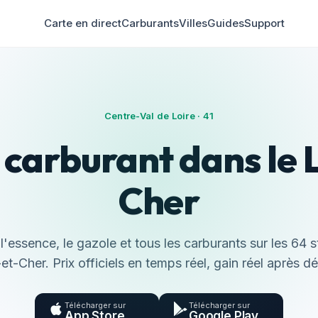
Carte en direct
Carburants
Villes
Guides
Support
Centre-Val de Loire · 41
 carburant dans le 
Cher
'essence, le gazole et tous les carburants sur les 64 s
-et-Cher. Prix officiels en temps réel, gain réel après dé
Télécharger sur
Télécharger sur
App Store
Google Play