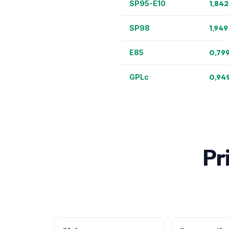
1,842
SP95-E10
1,949
SP98
0,799
E85
0,94
GPLc
Pri