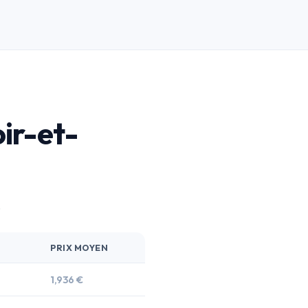
oir-et-
.
PRIX MOYEN
1,936 €