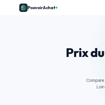
PouvoirAchat
+
Prix du
Compare l
Loir