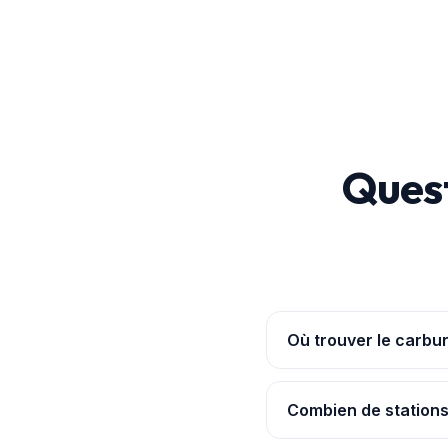
Quest
Où trouver le carbur
L'
application Pouvoir
moins cher relevé y étai
Combien de stations