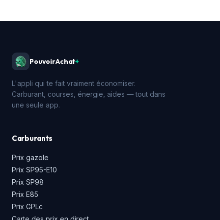
PouvoirAchat
+
L'appli qui te fait vraiment économiser.
Carburant, courses, énergie, aides — tout dans
une seule app.
Carburants
Prix gazole
Prix SP95-E10
Prix SP98
Prix E85
Prix GPLc
Carte des prix en direct