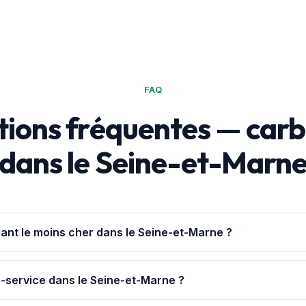
FAQ
ions fréquentes — car
dans le Seine-et-Marn
rant le moins cher dans le Seine-et-Marne ?
Achat+
te géolocalise et classe les 174 stations du Seine-et-Marne
evé y était à 1,810 € (Sourdun).
-service dans le Seine-et-Marne ?