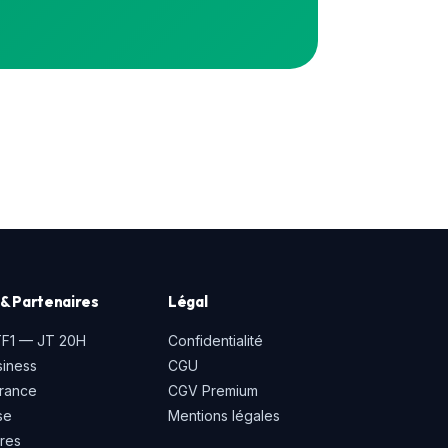
& Partenaires
Légal
TF1 — JT 20H
Confidentialité
iness
CGU
rance
CGV Premium
se
Mentions légales
ires