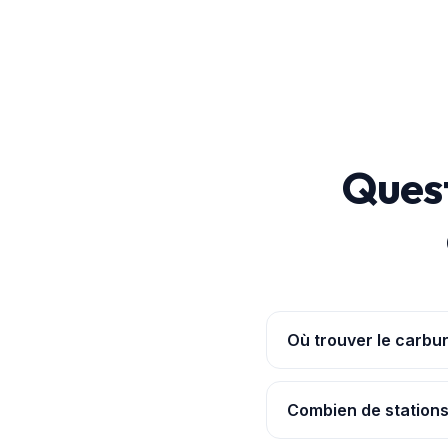
Quest
Où trouver le carbu
L'
application Pouvoir
gazole le moins cher rel
Combien de stations