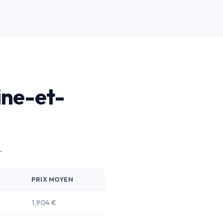
ine-et-
.
PRIX MOYEN
1,904 €