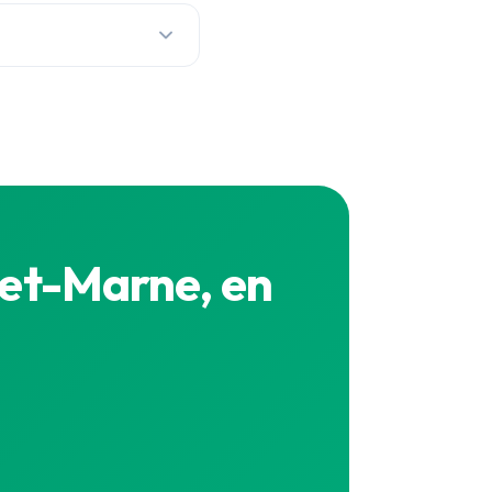
 continu pour chaque
xact en direct est sur la
-et-Marne, en