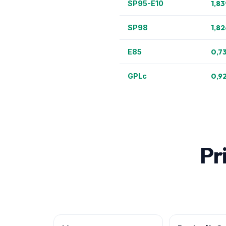
1,83
SP95-E10
1,82
SP98
0,7
E85
0,9
GPLc
Pri