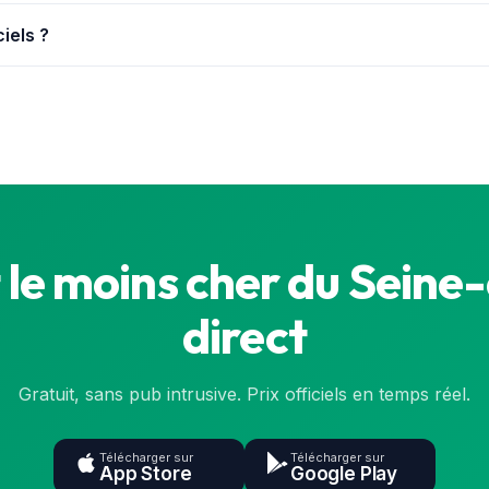
ns dans le Seine-et-Marne, avec leurs prix officiels mis à jour en
ciels ?
la base de l'État (data.gouv.fr), synchronisée en continu. Le prix e
 le moins cher du Seine
direct
Gratuit, sans pub intrusive. Prix officiels en temps réel.
Télécharger sur
Télécharger sur
App Store
Google Play