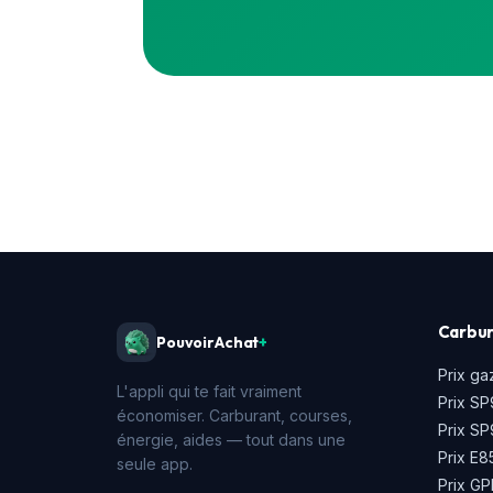
Carbur
PouvoirAchat
+
Prix ga
L'appli qui te fait vraiment
Prix SP
économiser. Carburant, courses,
Prix S
énergie, aides — tout dans une
Prix E8
seule app.
Prix GP