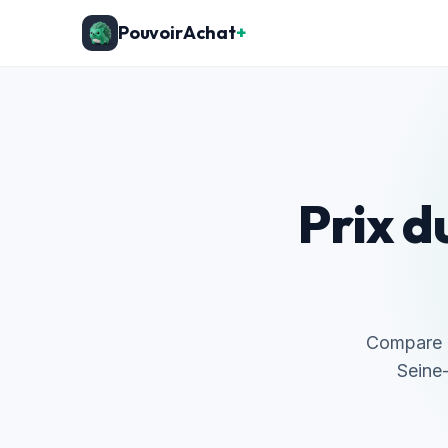
PouvoirAchat
+
Prix d
Compare l'
Seine-