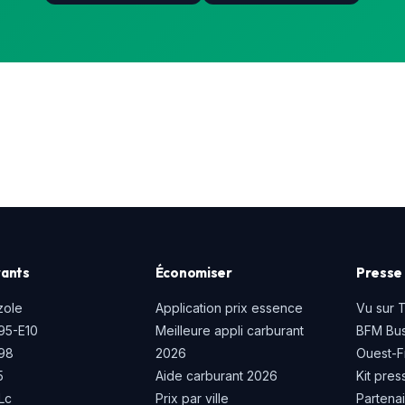
ants
Économiser
Presse 
zole
Application prix essence
Vu sur 
95-E10
Meilleure appli carburant
BFM Bus
P98
2026
Ouest-F
5
Aide carburant 2026
Kit pres
Lc
Prix par ville
Partena