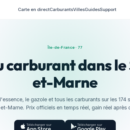
Carte en direct
Carburants
Villes
Guides
Support
Île-de-France · 77
u carburant dans le
et-Marne
essence, le gazole et tous les carburants sur les 174 
et-Marne. Prix officiels en temps réel, gain réel après 
Télécharger sur
Télécharger sur
App Store
Google Play