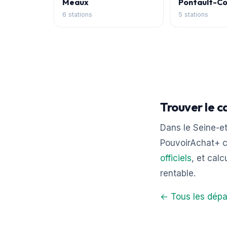
Meaux
Pontault-C
6 stations
5 stations
Trouver le c
Dans le Seine-et
PouvoirAchat+ c
officiels
, et calc
rentable.
← Tous les dépa