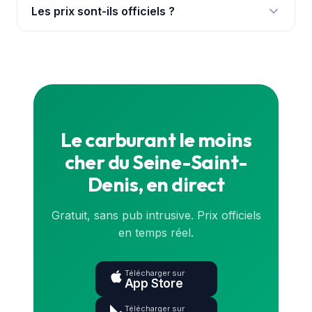
avec leurs prix officiels mis à jour en continu pour
Les prix sont-ils officiels ?
chaque carburant.
Oui, ils proviennent de la base de l'État
(data.gouv.fr), synchronisée en continu. Le prix
exact en direct est sur la
carte
et dans l'app.
Le carburant le moins
cher du Seine-Saint-
Denis, en direct
Gratuit, sans pub intrusive. Prix officiels
en temps réel.
Télécharger sur
App Store
Télécharger sur