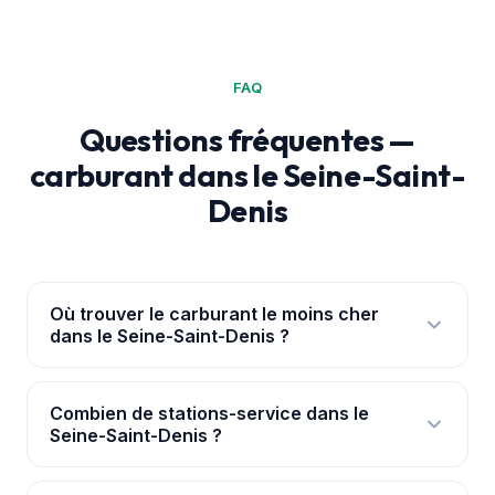
FAQ
Questions fréquentes —
carburant dans le Seine-Saint-
Denis
Où trouver le carburant le moins cher
dans le Seine-Saint-Denis ?
L'
application PouvoirAchat+
te géolocalise et
classe les 82 stations du Seine-Saint-Denis par prix
Combien de stations-service dans le
Seine-Saint-Denis ?
réel. Le gazole le moins cher relevé y était à 1,830 €
(Épinay-sur-Seine).
Nous suivons 82 stations dans le Seine-Saint-Denis,