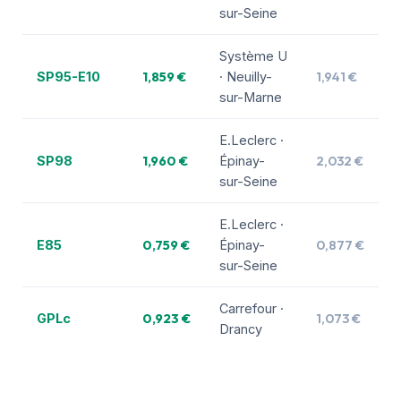
sur-Seine
Système U
1,859 €
1,941 €
SP95-E10
· Neuilly-
sur-Marne
E.Leclerc ·
1,960 €
2,032 €
SP98
Épinay-
sur-Seine
E.Leclerc ·
0,759 €
0,877 €
E85
Épinay-
sur-Seine
Carrefour ·
0,923 €
1,073 €
GPLc
Drancy