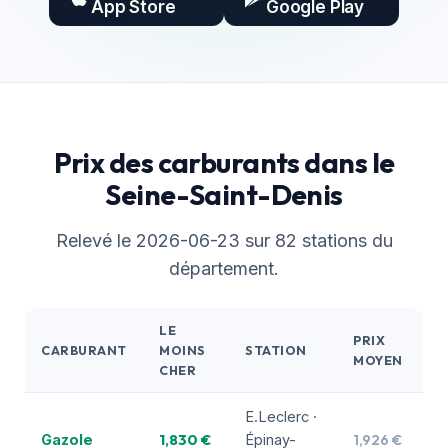
App Store
Google Play
Prix des carburants dans le
Seine-Saint-Denis
Relevé le 2026-06-23 sur 82 stations du
département.
LE
PRIX
CARBURANT
MOINS
STATION
MOYEN
CHER
E.Leclerc ·
1,830 €
1,926 €
Gazole
Épinay-