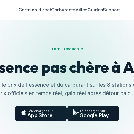
Carte en direct
Carburants
Villes
Guides
Support
Tarn · Occitanie
sence pas chère à A
e prix de l'essence et du carburant sur les 8 stations 
rix officiels en temps réel, gain réel après détour calcu
Télécharger sur
Télécharger sur
App Store
Google Play