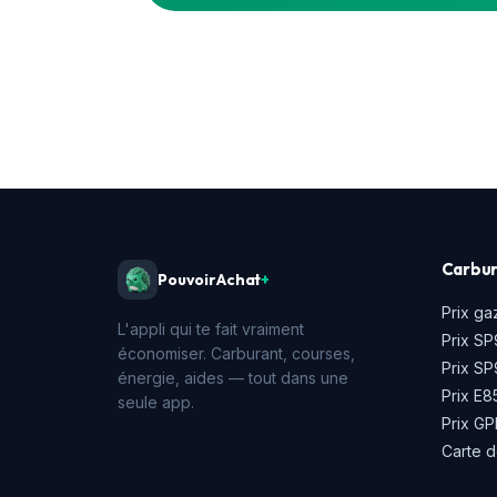
Carbur
PouvoirAchat
+
Prix ga
L'appli qui te fait vraiment
Prix SP
économiser. Carburant, courses,
Prix S
énergie, aides — tout dans une
Prix E8
seule app.
Prix GP
Carte d