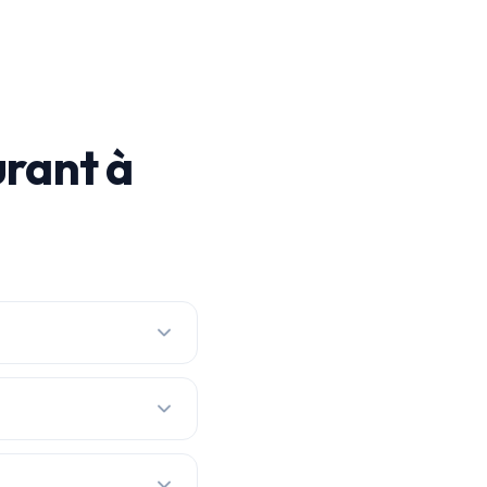
rant à
 prix réel, avec les
r en continu pour chaque