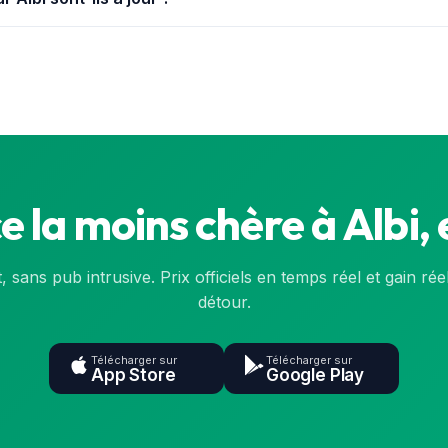
t de la base officielle de l'État (data.gouv.fr) et sont synchronisé
nsulte la
carte
ou l'application.
e la moins chère à Albi, 
t, sans pub intrusive. Prix officiels en temps réel et gain rée
détour.
Télécharger sur
Télécharger sur
App Store
Google Play