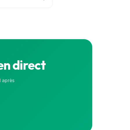
s en continu. Pour le
en direct
l après