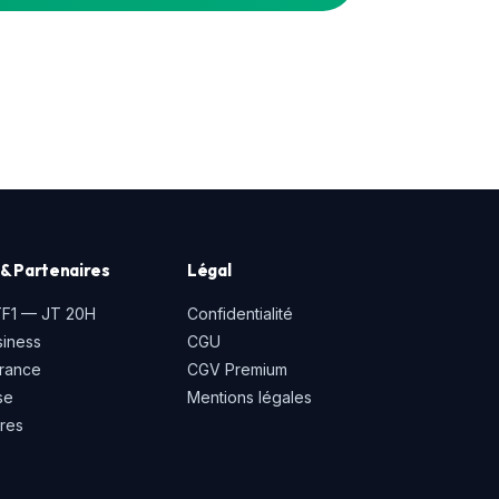
& Partenaires
Légal
TF1 — JT 20H
Confidentialité
iness
CGU
rance
CGV Premium
se
Mentions légales
ires