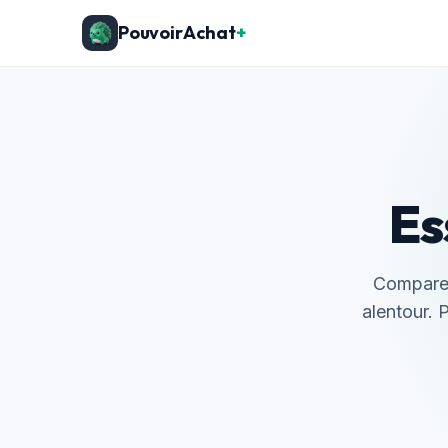
PouvoirAchat
+
Es
Compare l
alentour. P