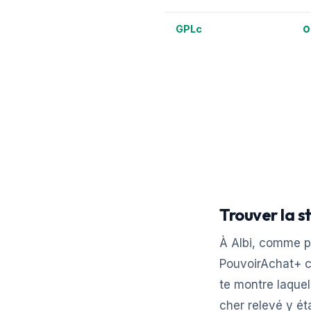
0
GPLc
Trouver la s
À Albi, comme pa
PouvoirAchat+ c
te montre laquel
cher relevé y ét