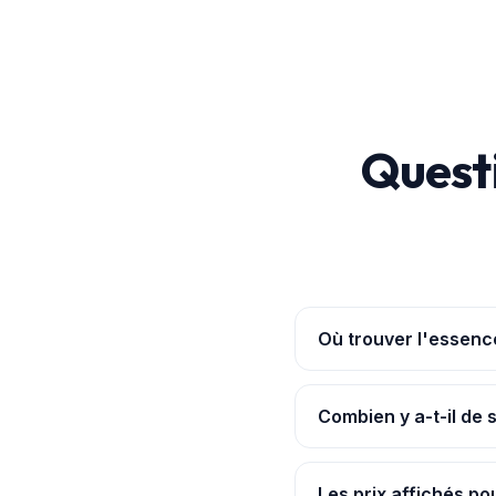
Quest
Où trouver l'essence
Ouvre l'
application Po
ruptures signalées. Les 
Combien y a-t-il de s
Nous suivons 8 stations
carburant.
Les prix affichés pou