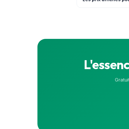
Oui. Les prix proviennen
prix exact en direct, co
L'essenc
Gratui