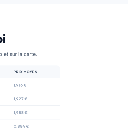
bi
 et sur la carte.
PRIX MOYEN
1,916 €
1,927 €
1,988 €
0,884 €