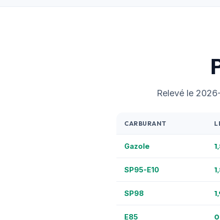
P
Relevé le 2026-0
CARBURANT
L
1
Gazole
1
SP95-E10
1
SP98
0
E85