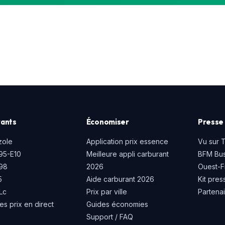
ants
Économiser
Presse 
zole
Application prix essence
Vu sur 
95-E10
Meilleure appli carburant
BFM Bus
P98
2026
Ouest-F
5
Aide carburant 2026
Kit pres
Lc
Prix par ville
Partena
es prix en direct
Guides économies
Support / FAQ