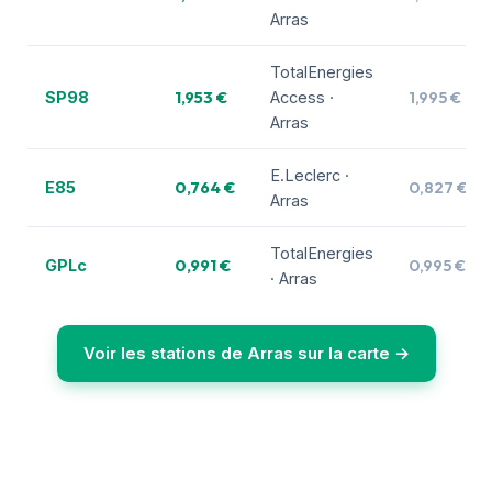
Arras
TotalEnergies
1,953 €
1,995 €
SP98
Access ·
Arras
E.Leclerc ·
0,764 €
0,827 €
E85
Arras
TotalEnergies
0,991 €
0,995 €
GPLc
· Arras
Voir les stations de Arras sur la carte →