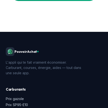
PouvoirAchat
+
L'appli qui te fait vraiment économiser.
Carburant, courses, énergie, aides — tout dans
une seule app.
Carburants
Prix gazole
Prix SP95-E10