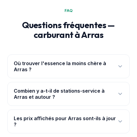
FAQ
Questions fréquentes —
carburant à Arras
Où trouver l'essence la moins chère à
Arras ?
Ouvre l'
application PouvoirAchat+
: elle te
géolocalise à Arras et classe les 6 stations par prix
Combien y a-t-il de stations-service à
Arras et autour ?
réel, avec les ruptures signalées. Les prix viennent
de la base officielle data.gouv.fr.
Nous suivons 6 stations à Arras et dans ses
environs immédiats, avec leurs prix mis à jour en
Les prix affichés pour Arras sont-ils à jour
?
continu pour chaque carburant.
Oui. Les prix proviennent de la base officielle de