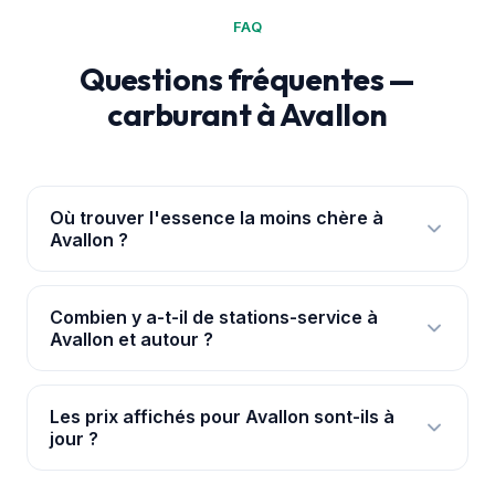
FAQ
Questions fréquentes —
carburant à Avallon
Où trouver l'essence la moins chère à
Avallon ?
Ouvre l'
application PouvoirAchat+
: elle te
géolocalise à Avallon et classe les 5 stations par
Combien y a-t-il de stations-service à
Avallon et autour ?
prix réel, avec les ruptures signalées. Les prix
viennent de la base officielle data.gouv.fr.
Nous suivons 5 stations à Avallon et dans ses
environs immédiats, avec leurs prix mis à jour en
Les prix affichés pour Avallon sont-ils à
jour ?
continu pour chaque carburant.
Oui. Les prix proviennent de la base officielle de