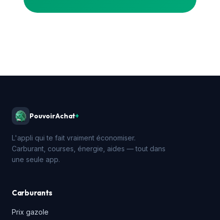
PouvoirAchat
+
L'appli qui te fait vraiment économiser.
Carburant, courses, énergie, aides — tout dans
une seule app.
Carburants
Prix gazole