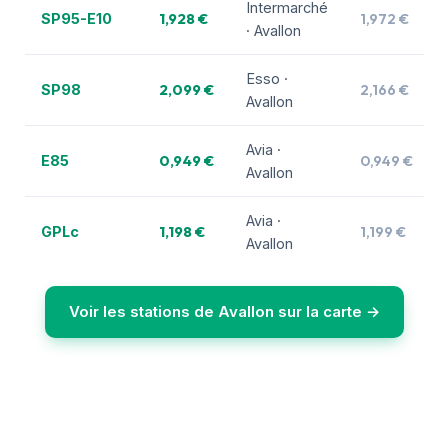
Intermarché
1,928 €
1,972 €
SP95-E10
· Avallon
Esso ·
2,099 €
2,166 €
SP98
Avallon
Avia ·
0,949 €
0,949 €
E85
Avallon
Avia ·
1,198 €
1,199 €
GPLc
Avallon
Voir les stations de Avallon sur la carte →