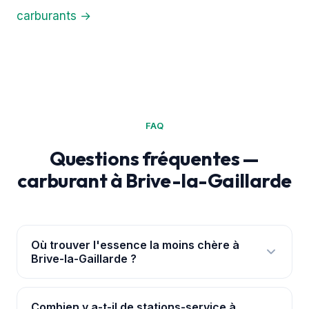
carburants →
FAQ
Questions fréquentes —
carburant à Brive-la-Gaillarde
Où trouver l'essence la moins chère à
Brive-la-Gaillarde ?
Ouvre l'
application PouvoirAchat+
: elle te
géolocalise à Brive-la-Gaillarde et classe les 8
Combien y a-t-il de stations-service à