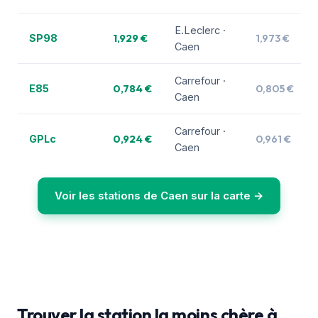
E.Leclerc ·
1,929 €
1,973 €
SP98
Caen
Carrefour ·
0,784 €
0,805 €
E85
Caen
Carrefour ·
0,924 €
0,961 €
GPLc
Caen
Voir les stations de Caen sur la carte →
Trouver la station la moins chère à