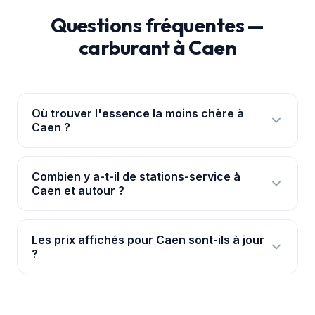
Questions fréquentes —
carburant à Caen
Où trouver l'essence la moins chère à
Caen ?
Ouvre l'
application PouvoirAchat+
: elle te
géolocalise à Caen et classe les 8 stations par prix
Combien y a-t-il de stations-service à
Caen et autour ?
réel, avec les ruptures signalées. Les prix viennent
de la base officielle data.gouv.fr.
Nous suivons 8 stations à Caen et dans ses
environs immédiats, avec leurs prix mis à jour en
Les prix affichés pour Caen sont-ils à jour
?
continu pour chaque carburant.
Oui. Les prix proviennent de la base officielle de
l'État (data.gouv.fr) et sont synchronisés en