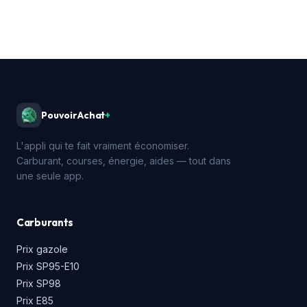
PouvoirAchat
+
L'appli qui te fait vraiment économiser.
Carburant, courses, énergie, aides — tout dans
une seule app.
Carburants
Prix gazole
Prix SP95-E10
Prix SP98
Prix E85