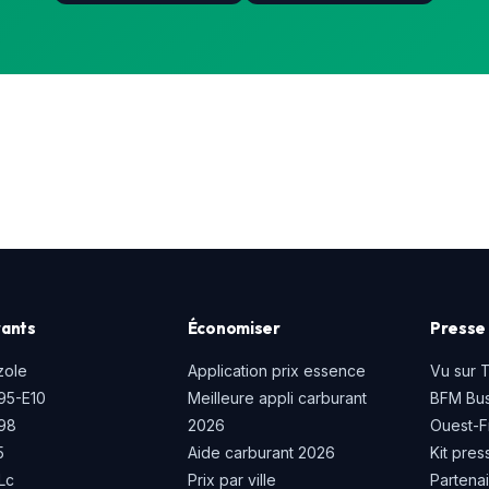
ants
Économiser
Presse 
zole
Application prix essence
Vu sur 
95-E10
Meilleure appli carburant
BFM Bus
P98
2026
Ouest-F
5
Aide carburant 2026
Kit pres
Lc
Prix par ville
Partena