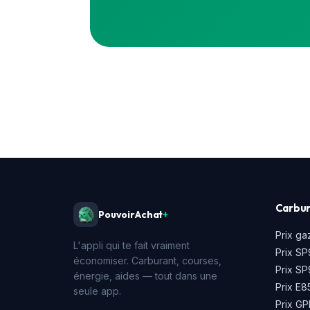
Carbur
PouvoirAchat
+
Prix ga
L'appli qui te fait vraiment
Prix SP
économiser. Carburant, courses,
Prix S
énergie, aides — tout dans une
Prix E8
seule app.
Prix GP