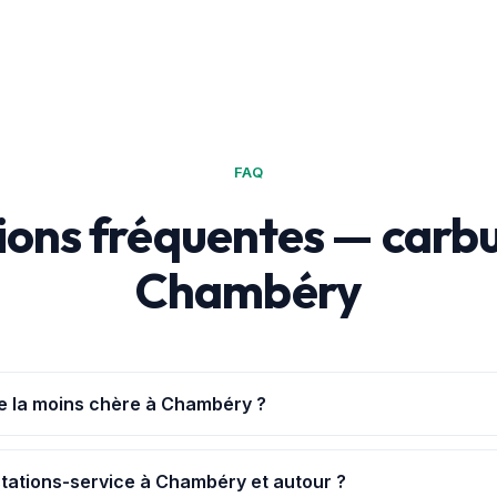
FAQ
ions fréquentes — carbu
Chambéry
e la moins chère à Chambéry ?
uvoirAchat+
: elle te géolocalise à Chambéry et classe les 7 stati
Les prix viennent de la base officielle data.gouv.fr.
stations-service à Chambéry et autour ?