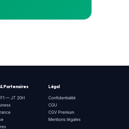
& Partenaires
Légal
TF1 — JT 20H
Confidentialité
iness
CGU
rance
CGV Premium
se
Mentions légales
ires