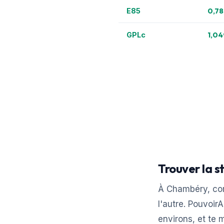
0,78
E85
1,04
GPLc
Trouver la s
À Chambéry, com
l'autre. Pouvoi
environs, et te 