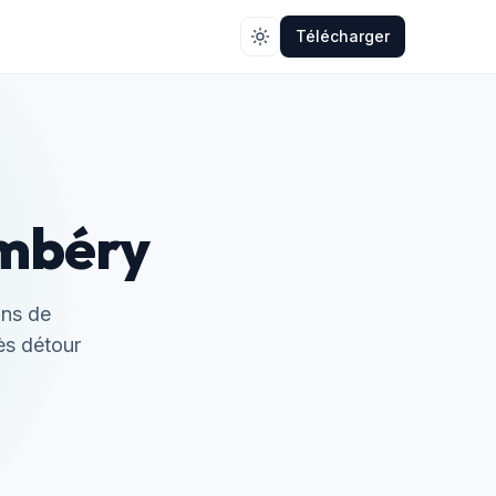
Télécharger
ambéry
ons de
rès détour