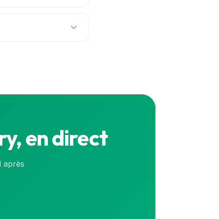
à jour en continu pour
s en continu. Pour le
y, en direct
l après