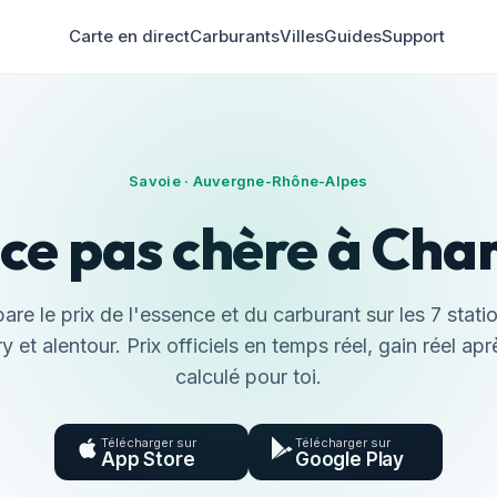
Carte en direct
Carburants
Villes
Guides
Support
Savoie · Auvergne-Rhône-Alpes
ce pas chère à Ch
re le prix de l'essence et du carburant sur les 7 stati
et alentour. Prix officiels en temps réel, gain réel ap
calculé pour toi.
Télécharger sur
Télécharger sur
App Store
Google Play