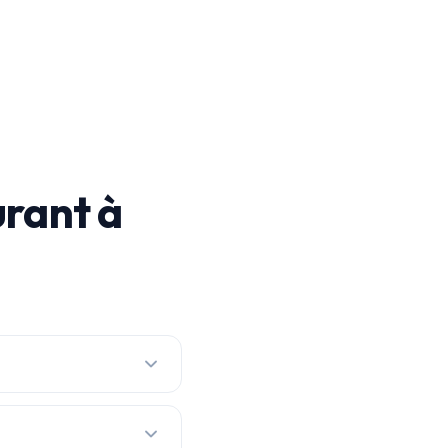
rant à
ons par prix réel, avec