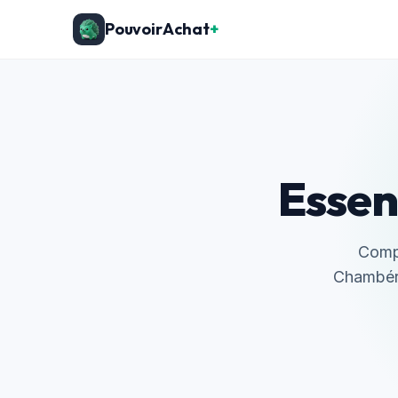
PouvoirAchat
+
Essen
Compa
Chambéry 