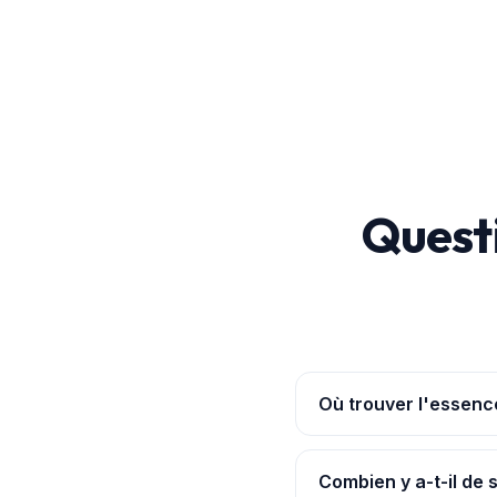
Quest
Où trouver l'essenc
Ouvre l'
application Po
les ruptures signalées. 
Combien y a-t-il de 