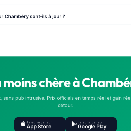
 à Chambéry et dans ses environs immédiats, avec leurs prix mis 
ur Chambéry sont-ils à jour ?
t de la base officielle de l'État (data.gouv.fr) et sont synchronisé
nsulte la
carte
ou l'application.
a moins chère à Chambér
t, sans pub intrusive. Prix officiels en temps réel et gain rée
détour.
Télécharger sur
Télécharger sur
App Store
Google Play