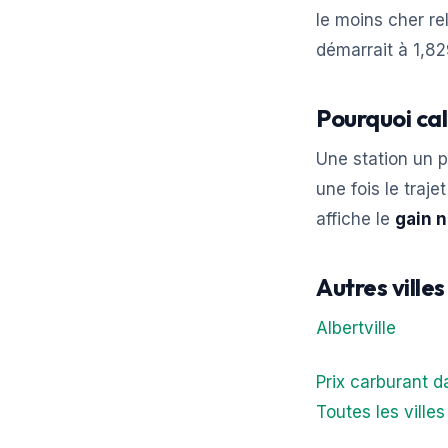
le moins cher re
démarrait à 1,82
Pourquoi ca
Une station un p
une fois le traj
affiche le
gain n
Autres ville
Albertville
Prix carburant 
Toutes les ville