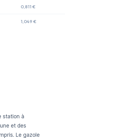
0,811 €
1,049 €
 station à
mune et des
mpris. Le gazole