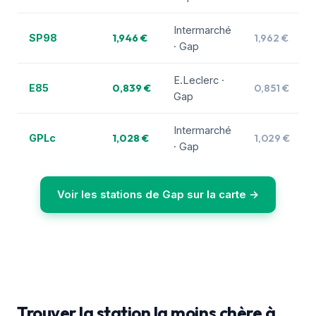
Intermarché
1,946 €
1,962 €
SP98
· Gap
E.Leclerc ·
0,839 €
0,851 €
E85
Gap
Intermarché
1,028 €
1,029 €
GPLc
· Gap
Voir les stations de Gap sur la carte →
Trouver la station la moins chère à