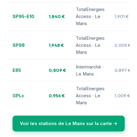
TotalEnergies
1,840 €
1,901 €
SP95-E10
Access · Le
Mans
TotalEnergies
1,948 €
2,005 €
SP98
Access · Le
Mans
Intermarché ·
0,809 €
0,897 €
E85
Le Mans
TotalEnergies
0,956 €
1,009 €
GPLc
Access · Le
Mans
Voir les stations de Le Mans sur la carte →