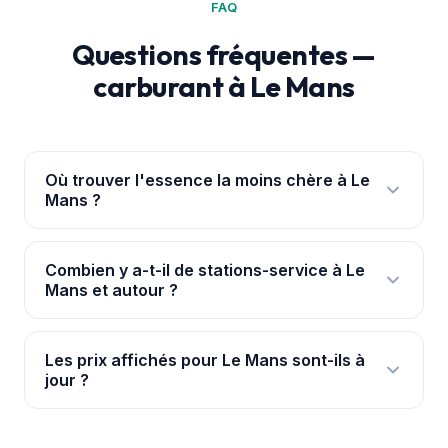
FAQ
Questions fréquentes —
carburant à Le Mans
Où trouver l'essence la moins chère à Le
Mans ?
Ouvre l'
application PouvoirAchat+
: elle te
géolocalise à Le Mans et classe les 18 stations par
Combien y a-t-il de stations-service à Le
Mans et autour ?
prix réel, avec les ruptures signalées. Les prix
viennent de la base officielle data.gouv.fr.
Nous suivons 18 stations à Le Mans et dans ses
environs immédiats, avec leurs prix mis à jour en
Les prix affichés pour Le Mans sont-ils à
jour ?
continu pour chaque carburant.
Oui. Les prix proviennent de la base officielle de
l'État (data.gouv.fr) et sont synchronisés en