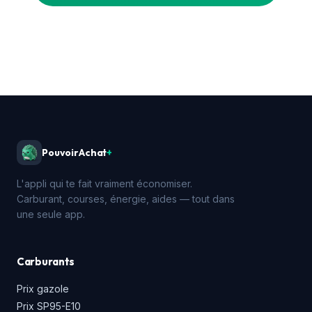
PouvoirAchat
+
L'appli qui te fait vraiment économiser.
Carburant, courses, énergie, aides — tout dans
une seule app.
Carburants
Prix gazole
Prix SP95-E10