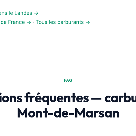
dans le Landes →
s de France →
·
Tous les carburants →
FAQ
ions fréquentes — carbu
Mont-de-Marsan