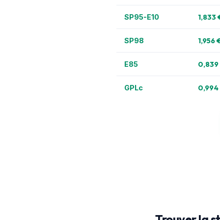
1,833 
SP95-E10
1,956 
SP98
0,839
E85
0,994
GPLc
Trouver la 