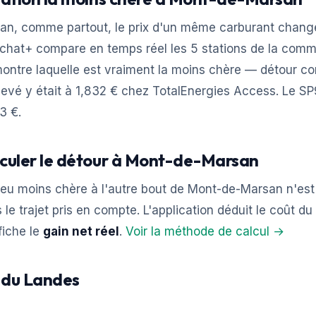
n, comme partout, le prix d'un même carburant change
rAchat+ compare en temps réel les 5 stations de la com
montre laquelle est vraiment la moins chère — détour co
levé y était à 1,832 € chez TotalEnergies Access. Le S
3 €.
lculer le détour à Mont-de-Marsan
peu moins chère à l'autre bout de Mont-de-Marsan n'est
 le trajet pris en compte. L'application déduit le coût du
fiche le
gain net réel
.
Voir la méthode de calcul →
s du Landes