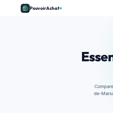
PouvoirAchat
+
Essen
Compare 
de-Marsan