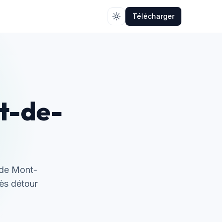
Télécharger
nt-de-
 de Mont-
rès détour