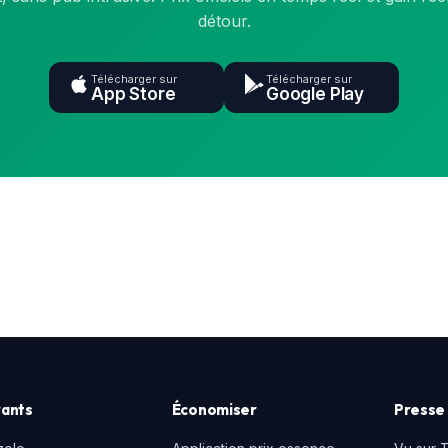
détour.
Télécharger sur
Télécharger sur
App Store
Google Play
ants
Économiser
Presse 