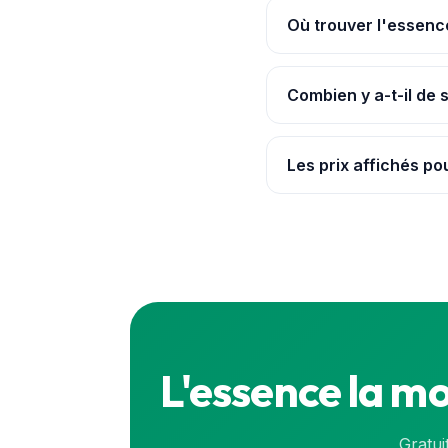
Où trouver l'essenc
Ouvre l'
application Po
avec les ruptures signal
Combien y a-t-il de
Nous suivons 5 station
continu pour chaque ca
Les prix affichés po
Oui. Les prix proviennen
prix exact en direct, co
L'essence la m
Gratui