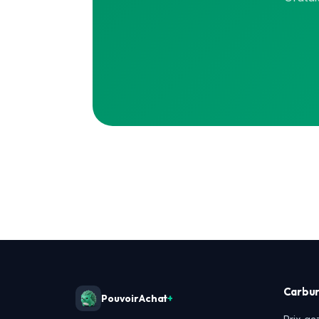
Carbur
PouvoirAchat
+