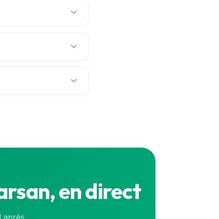
 stations par prix réel,
ix mis à jour en
s en continu. Pour le
rsan, en direct
l après