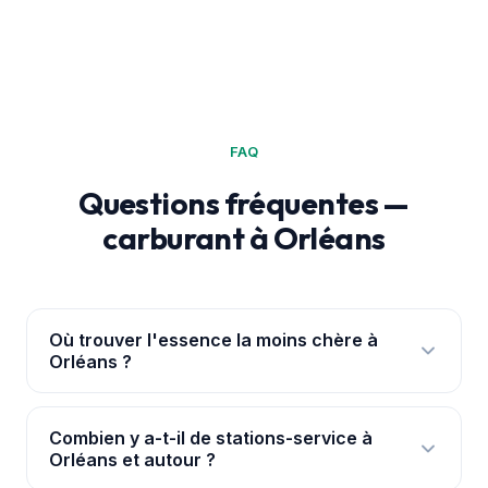
FAQ
Questions fréquentes —
carburant à Orléans
Où trouver l'essence la moins chère à
Orléans ?
Ouvre l'
application PouvoirAchat+
: elle te
géolocalise à Orléans et classe les 5 stations par
Combien y a-t-il de stations-service à
Orléans et autour ?
prix réel, avec les ruptures signalées. Les prix
viennent de la base officielle data.gouv.fr.