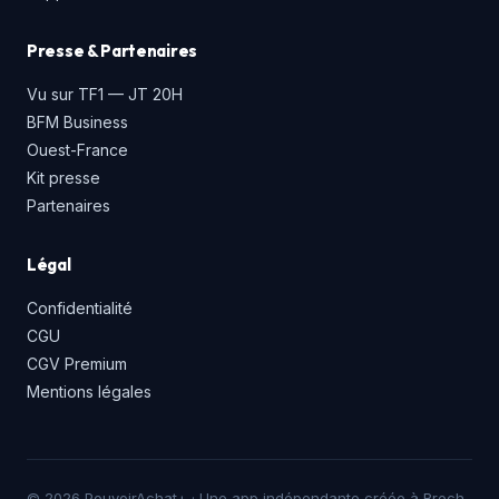
Presse & Partenaires
Vu sur TF1 — JT 20H
BFM Business
Ouest-France
Kit presse
Partenaires
Légal
Confidentialité
CGU
CGV Premium
Mentions légales
© 2026 PouvoirAchat+ · Une app indépendante créée à Brech.