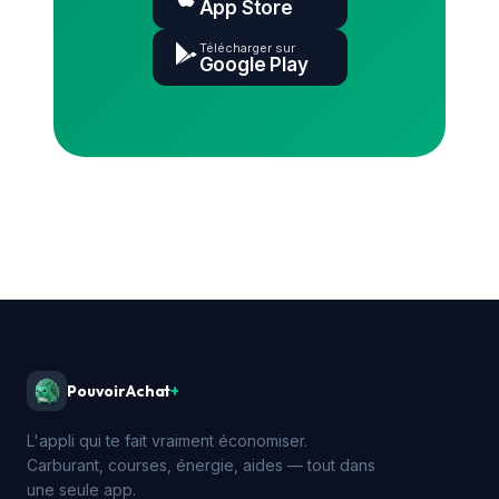
App Store
Télécharger sur
Google Play
PouvoirAchat
+
L'appli qui te fait vraiment économiser.
Carburant, courses, énergie, aides — tout dans
une seule app.