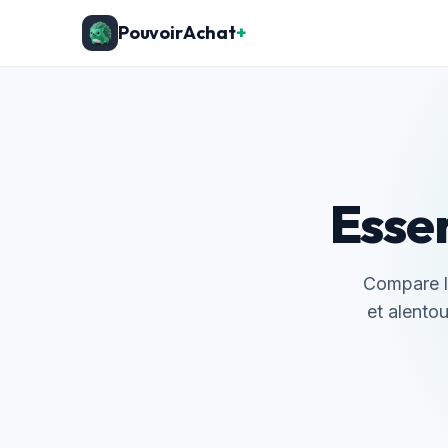
PouvoirAchat
+
Esse
Compare le
et alentou