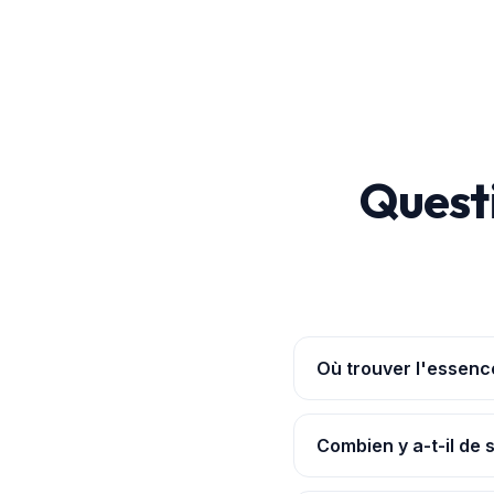
Quest
Où trouver l'essenc
Ouvre l'
application Po
ruptures signalées. Les 
Combien y a-t-il de 
Nous suivons 5 stations