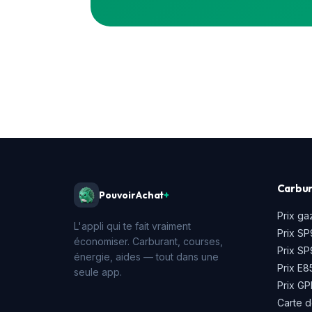
Carbur
PouvoirAchat
+
Prix ga
L'appli qui te fait vraiment
Prix SP
économiser. Carburant, courses,
Prix S
énergie, aides — tout dans une
Prix E8
seule app.
Prix GP
Carte d