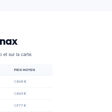
nnax
 et sur la carte.
PRIX MOYEN
1,868 €
1,865 €
1,977 €