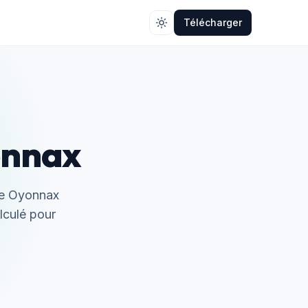
Télécharger
onnax
 de Oyonnax
alculé pour