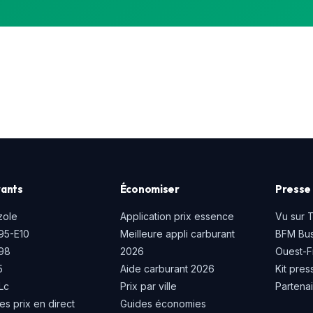
ants
Économiser
Presse 
zole
Application prix essence
Vu sur 
95-E10
Meilleure appli carburant
BFM Bus
P98
2026
Ouest-F
5
Aide carburant 2026
Kit pres
Lc
Prix par ville
Partena
es prix en direct
Guides économies