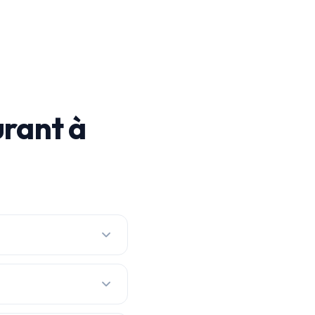
rant à
s par prix réel, avec les
jour en continu pour