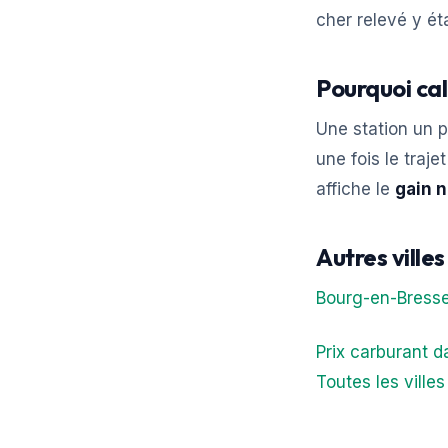
cher relevé y ét
Pourquoi ca
Une station un p
une fois le traj
affiche le
gain n
Autres villes
Bourg-en-Bress
Prix carburant d
Toutes les ville