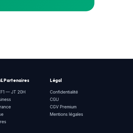
& Partenaires
Légal
TF1 — JT 20H
Confidentialité
iness
CGU
rance
CGV Premium
se
Mentions légales
ires