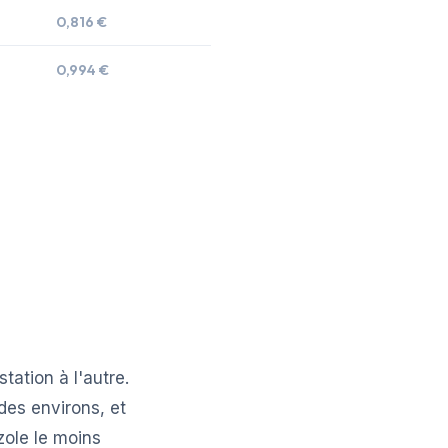
0,816 €
0,994 €
ation à l'autre.
es environs, et
zole le moins