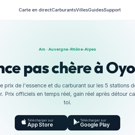
Carte en direct
Carburants
Villes
Guides
Support
Ain · Auvergne-Rhône-Alpes
nce pas chère à Oy
 prix de l'essence et du carburant sur les 5 stations
r. Prix officiels en temps réel, gain réel après détour c
toi.
Télécharger sur
Télécharger sur
App Store
Google Play