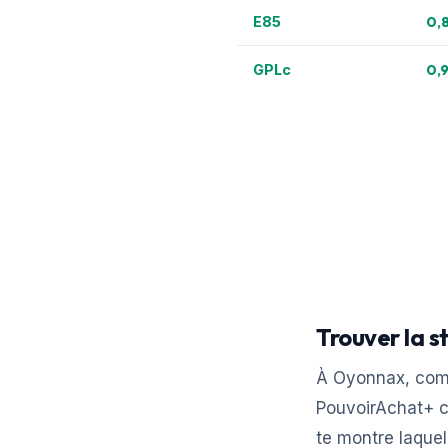
0,
E85
0,
GPLc
Trouver la s
À Oyonnax, comm
PouvoirAchat+ c
te montre laquel