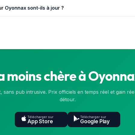
ur Oyonnax sont-ils à jour ?
t de la base officielle de l'État (data.gouv.fr) et sont synchronisé
nsulte la
carte
ou l'application.
la moins chère à Oyonnax
t, sans pub intrusive. Prix officiels en temps réel et gain rée
détour.
Télécharger sur
Télécharger sur
App Store
Google Play