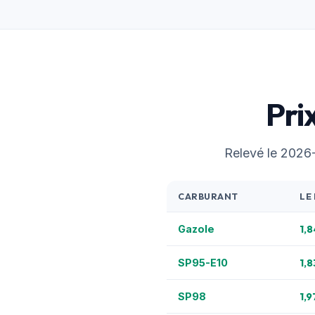
Pri
Relevé le 2026-0
CARBURANT
LE
1,8
Gazole
1,8
SP95-E10
1,9
SP98