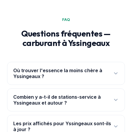
FAQ
Questions fréquentes —
carburant à Yssingeaux
Où trouver l'essence la moins chère à
Yssingeaux ?
Ouvre l'
application PouvoirAchat+
: elle te
géolocalise à Yssingeaux et classe les 5 stations
Combien y a-t-il de stations-service à
Yssingeaux et autour ?
par prix réel, avec les ruptures signalées. Les prix
viennent de la base officielle data.gouv.fr.
Nous suivons 5 stations à Yssingeaux et dans ses
environs immédiats, avec leurs prix mis à jour en
Les prix affichés pour Yssingeaux sont-ils
à jour ?
continu pour chaque carburant.