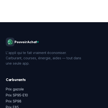
PouvoirAchat
+
L'appli qui te fait vraiment économiser.
Carburant, courses, énergie, aides — tout dans
une seule app.
Carburants
Prix gazole
Prix SP95-E10
Prix SP98
Prix E85