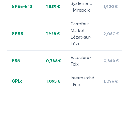
Système U
1,839 €
1,920 €
SP95-E10
· Mirepoix
Carrefour
Market ·
1,928 €
2,060 €
SP98
Lézat-sur-
Lèze
E.Leclerc ·
0,788 €
0,844 €
E85
Foix
Intermarché
1,095 €
1,096 €
GPLc
· Foix