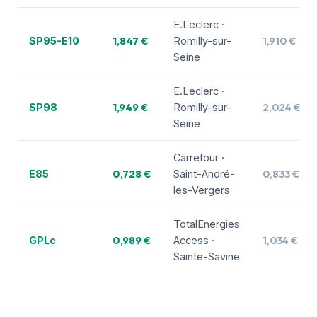
E.Leclerc ·
1,847 €
1,910 €
SP95-E10
Romilly-sur-
Seine
E.Leclerc ·
1,949 €
2,024 €
SP98
Romilly-sur-
Seine
Carrefour ·
0,728 €
0,833 €
E85
Saint-André-
les-Vergers
TotalEnergies
0,989 €
1,034 €
GPLc
Access ·
Sainte-Savine