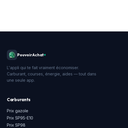
PouvoirAchat
+
L'appli qui te fait vraiment économiser.
Carburant, courses, énergie, aides — tout dans
une seule app.
Carburants
Prix gazole
Prix SP95-E10
Prix SP98