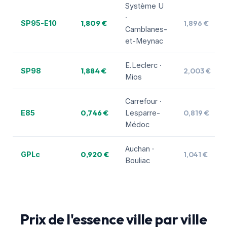
Système U
·
1,809 €
1,896 €
SP95-E10
Camblanes-
et-Meynac
E.Leclerc ·
1,884 €
2,003 €
SP98
Mios
Carrefour ·
0,746 €
0,819 €
E85
Lesparre-
Médoc
Auchan ·
0,920 €
1,041 €
GPLc
Bouliac
Prix de l'essence ville par ville