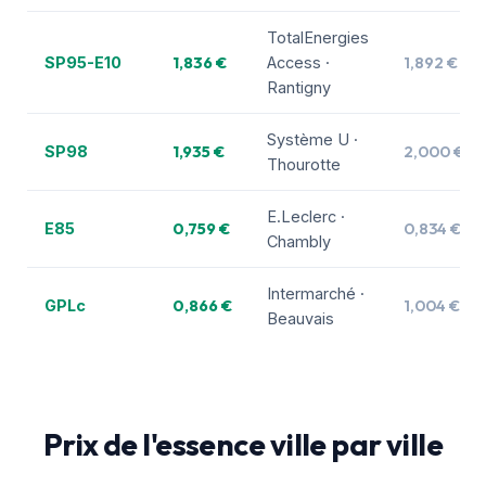
TotalEnergies
1,836 €
1,892 €
SP95-E10
Access ·
Rantigny
Système U ·
1,935 €
2,000 €
SP98
Thourotte
E.Leclerc ·
0,759 €
0,834 €
E85
Chambly
Intermarché ·
0,866 €
1,004 €
GPLc
Beauvais
Prix de l'essence ville par ville