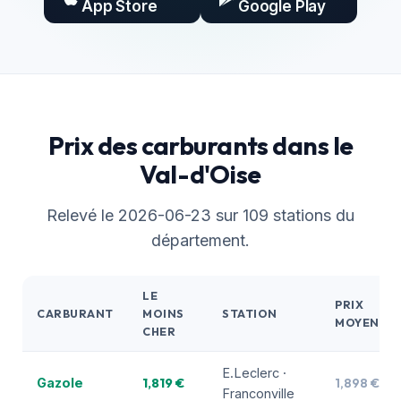
App Store
Google Play
Prix des carburants dans le
Val-d'Oise
Relevé le 2026-06-23 sur 109 stations du
département.
LE
PRIX
CARBURANT
MOINS
STATION
MOYEN
CHER
E.Leclerc ·
1,819 €
1,898 €
Gazole
Franconville