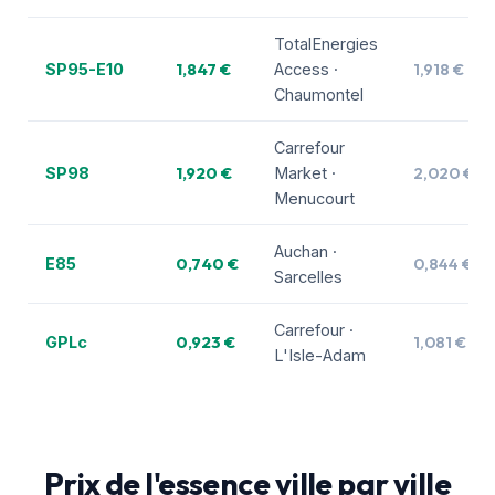
TotalEnergies
1,847 €
1,918 €
SP95-E10
Access ·
Chaumontel
Carrefour
1,920 €
2,020 €
SP98
Market ·
Menucourt
Auchan ·
0,740 €
0,844 €
E85
Sarcelles
Carrefour ·
0,923 €
1,081 €
GPLc
L'Isle-Adam
Prix de l'essence ville par ville