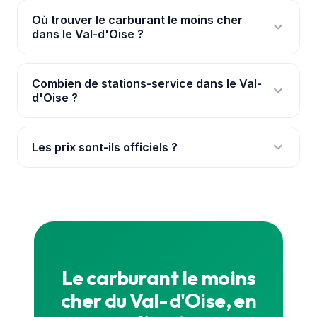
Où trouver le carburant le moins cher
dans le Val-d'Oise ?
L'
application PouvoirAchat+
te géolocalise et
classe les 109 stations du Val-d'Oise par prix réel.
Combien de stations-service dans le Val-
d'Oise ?
Le gazole le moins cher relevé y était à 1,819 €
(Franconville).
Nous suivons 109 stations dans le Val-d'Oise, avec
leurs prix officiels mis à jour en continu pour chaque
Les prix sont-ils officiels ?
carburant.
Oui, ils proviennent de la base de l'État
(data.gouv.fr), synchronisée en continu. Le prix
exact en direct est sur la
carte
et dans l'app.
Le carburant le moins
cher du Val-d'Oise, en