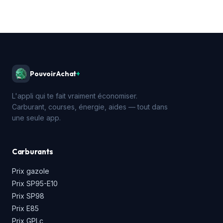
PouvoirAchat
+
L'appli qui te fait vraiment économiser.
Carburant, courses, énergie, aides — tout dans
une seule app.
Carburants
Prix gazole
Prix SP95-E10
Prix SP98
Prix E85
Prix GPLc