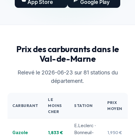
App Store
Google Play
Prix des carburants dans le
Val-de-Marne
Relevé le 2026-06-23 sur 81 stations du
département.
LE
PRIX
CARBURANT
MOINS
STATION
MOYEN
CHER
E.Leclerc ·
1,833 €
1,950 €
Gazole
Bonneuil-