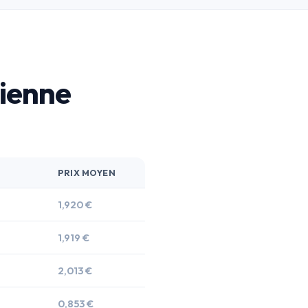
Vienne
.
PRIX MOYEN
1,920 €
1,919 €
2,013 €
0,853 €