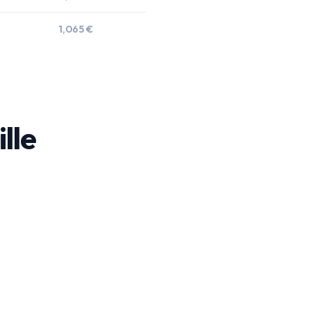
1,065 €
ille