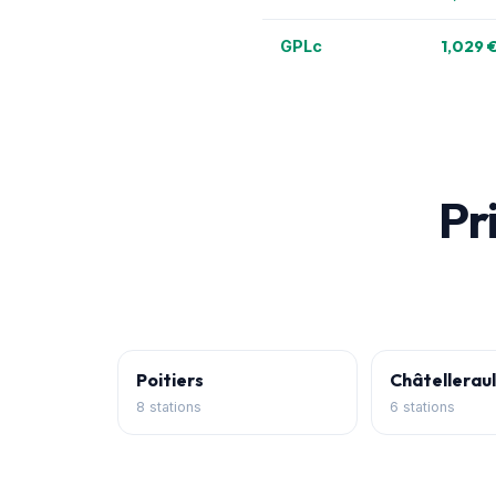
1,029 
GPLc
Pri
Poitiers
Châtelleraul
8 stations
6 stations