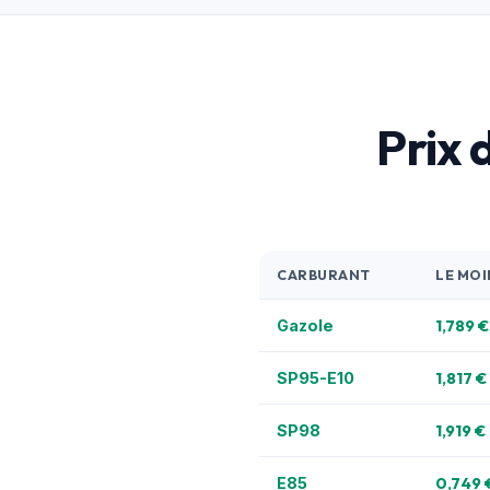
Prix 
CARBURANT
LE MOI
1,789 €
Gazole
1,817 €
SP95-E10
1,919 €
SP98
0,749 
E85