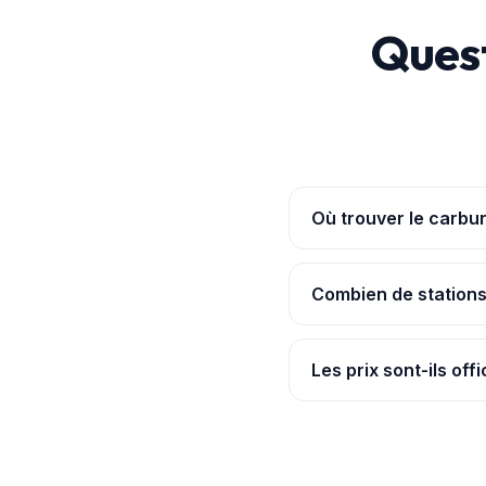
Quest
Où trouver le carbur
L'
application Pouvoir
cher relevé y était à 1,
Combien de stations
Nous suivons 74 station
Les prix sont-ils offi
Oui, ils proviennent de 
carte
et dans l'app.