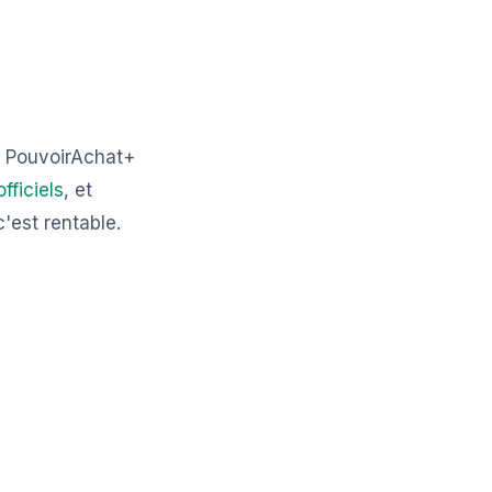
s. PouvoirAchat+
officiels
, et
'est rentable.