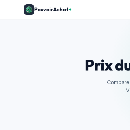
PouvoirAchat
+
Prix d
Compare l
V