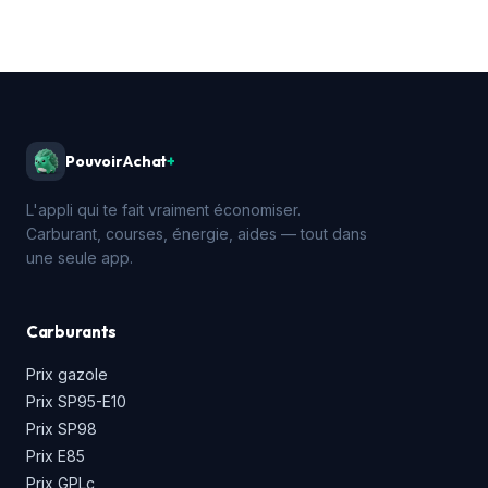
PouvoirAchat
+
L'appli qui te fait vraiment économiser.
Carburant, courses, énergie, aides — tout dans
une seule app.
Carburants
Prix gazole
Prix SP95-E10
Prix SP98
Prix E85
Prix GPLc