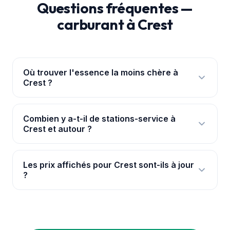
Questions fréquentes —
carburant à Crest
Où trouver l'essence la moins chère à
Crest ?
Ouvre l'
application PouvoirAchat+
: elle te
géolocalise à Crest et classe les 5 stations par prix
Combien y a-t-il de stations-service à
Crest et autour ?
réel, avec les ruptures signalées. Les prix viennent
de la base officielle data.gouv.fr.
Nous suivons 5 stations à Crest et dans ses
environs immédiats, avec leurs prix mis à jour en
Les prix affichés pour Crest sont-ils à jour
?
continu pour chaque carburant.
Oui. Les prix proviennent de la base officielle de
l'État (data.gouv.fr) et sont synchronisés en
continu. Pour le prix exact en direct, consulte la