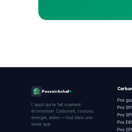
Carbur
PouvoirAchat
+
Prix ga
L'appli qui te fait vraiment
Prix SP
économiser. Carburant, courses,
Prix S
énergie, aides — tout dans une
Prix E8
seule app.
Prix GP