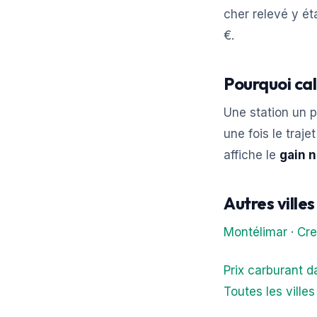
cher relevé y ét
€.
Pourquoi cal
Une station un p
une fois le traj
affiche le
gain n
Autres ville
Montélimar
·
Cre
Prix carburant 
Toutes les ville