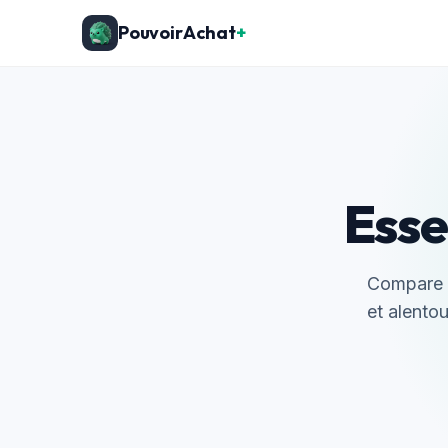
PouvoirAchat
+
Esse
Compare l
et alentou