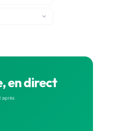
jour en continu pour
s en continu. Pour le
, en direct
l après