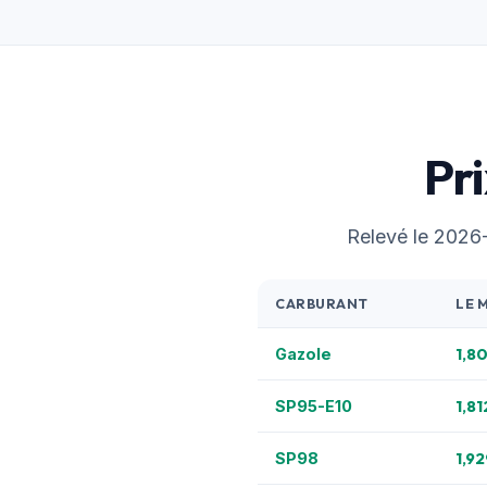
Pr
Relevé le 2026-0
CARBURANT
LE 
1,8
Gazole
1,81
SP95-E10
1,92
SP98