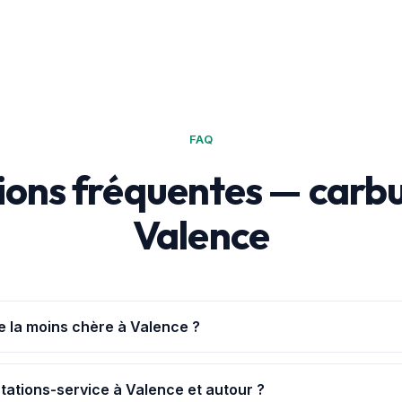
FAQ
ions fréquentes — carbu
Valence
e la moins chère à Valence ?
uvoirAchat+
: elle te géolocalise à Valence et classe les 9 stations
prix viennent de la base officielle data.gouv.fr.
stations-service à Valence et autour ?