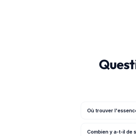
Quest
Où trouver l'essenc
Ouvre l'
application Po
ruptures signalées. Les 
Combien y a-t-il de 