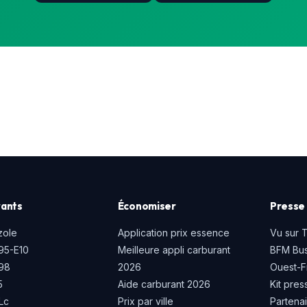
ants
Économiser
Presse 
zole
Application prix essence
Vu sur 
95-E10
Meilleure appli carburant
BFM Bus
P98
2026
Ouest-F
5
Aide carburant 2026
Kit pres
Lc
Prix par ville
Partena