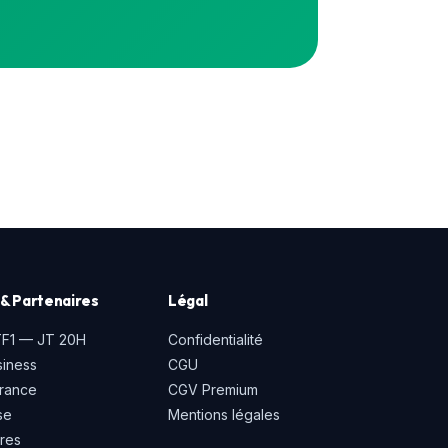
& Partenaires
Légal
TF1 — JT 20H
Confidentialité
iness
CGU
rance
CGV Premium
se
Mentions légales
ires