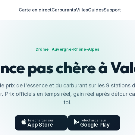
Carte en direct
Carburants
Villes
Guides
Support
Drôme · Auvergne-Rhône-Alpes
nce pas chère à Va
e prix de l'essence et du carburant sur les 9 stations 
r. Prix officiels en temps réel, gain réel après détour c
toi.
Télécharger sur
Télécharger sur
App Store
Google Play