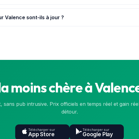
 à Valence et dans ses environs immédiats, avec leurs prix mis à 
r Valence sont-ils à jour ?
t de la base officielle de l'État (data.gouv.fr) et sont synchronisé
nsulte la
carte
ou l'application.
la moins chère à Valence
t, sans pub intrusive. Prix officiels en temps réel et gain rée
détour.
Télécharger sur
Télécharger sur
App Store
Google Play