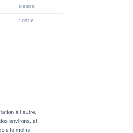
0,830 €
1,032 €
tion à l'autre.
es environs, et
zole le moins