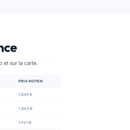
nce
 et sur la carte.
PRIX MOYEN
1,859 €
1,842 €
1,961 €