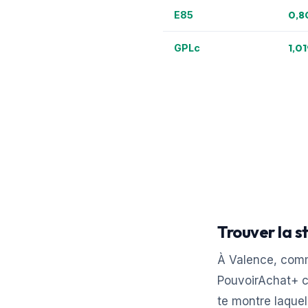
0,8
E85
1,01
GPLc
Trouver la s
À Valence, comm
PouvoirAchat+ c
te montre laquel