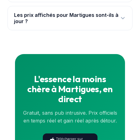
viennent de la base officielle data.gouv.fr.
Nous suivons 6 stations à Martigues et dans ses
environs immédiats, avec leurs prix mis à jour en
Les prix affichés pour Martigues sont-ils à
jour ?
continu pour chaque carburant.
Oui. Les prix proviennent de la base officielle de
l'État (data.gouv.fr) et sont synchronisés en
continu. Pour le prix exact en direct, consulte la
carte
ou l'application.
L'essence la moins
chère à Martigues, en
direct
Gratuit, sans pub intrusive. Prix officiels
en temps réel et gain réel après détour.
Télécharger sur