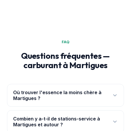
FAQ
Questions fréquentes —
carburant à Martigues
Où trouver l'essence la moins chère à
Martigues ?
Ouvre l'
application PouvoirAchat+
: elle te
géolocalise à Martigues et classe les 6 stations par
Combien y a-t-il de stations-service à
Martigues et autour ?
prix réel, avec les ruptures signalées. Les prix