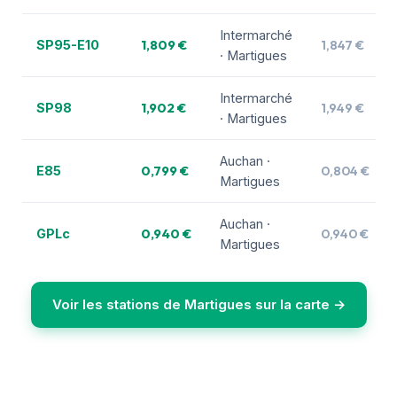
Intermarché
1,809 €
1,847 €
SP95-E10
· Martigues
Intermarché
1,902 €
1,949 €
SP98
· Martigues
Auchan ·
0,799 €
0,804 €
E85
Martigues
Auchan ·
0,940 €
0,940 €
GPLc
Martigues
Voir les stations de Martigues sur la carte →