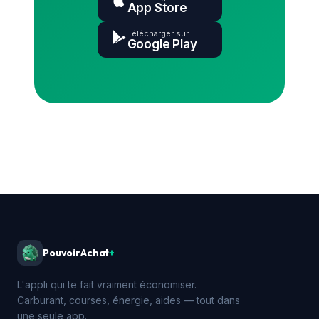
App Store
Télécharger sur
Google Play
PouvoirAchat
+
L'appli qui te fait vraiment économiser.
Carburant, courses, énergie, aides — tout dans
une seule app.