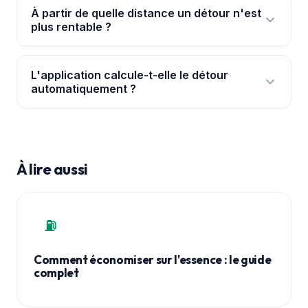
À partir de quelle distance un détour n'est
plus rentable ?
Ça dépend de l'écart de prix, du volume du plein et
de la consommation. La règle : compare l'économie
L'application calcule-t-elle le détour
automatiquement ?
brute au coût du carburant brûlé pour l'aller-retour.
PouvoirAchat+
fait ce calcul automatiquement.
Oui. Tu renseignes une fois ta consommation, et
l'app affiche le gain net réel pour chaque station,
détour inclus.
À lire aussi
⛽
Comment économiser sur l'essence : le guide
complet