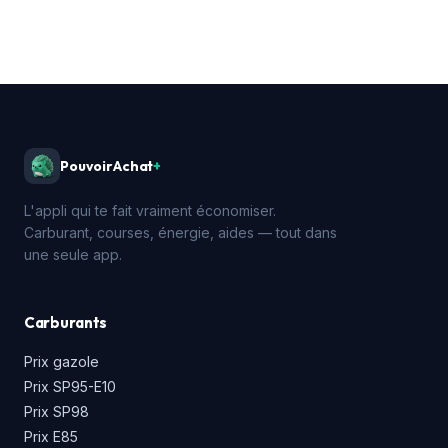
PouvoirAchat
+
L'appli qui te fait vraiment économiser.
Carburant, courses, énergie, aides — tout dans
une seule app.
Carburants
Prix gazole
Prix SP95-E10
Prix SP98
Prix E85